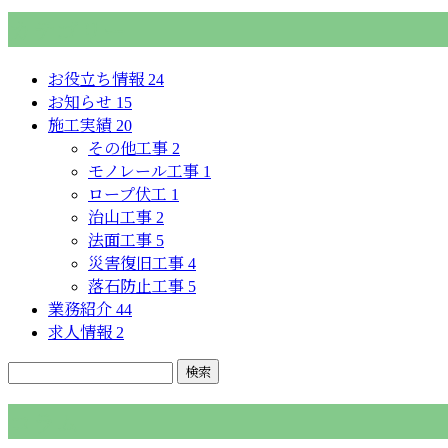
カテゴリー
お役立ち情報
24
お知らせ
15
施工実績
20
その他工事
2
モノレール工事
1
ロープ伏工
1
治山工事
2
法面工事
5
災害復旧工事
4
落石防止工事
5
業務紹介
44
求人情報
2
コラム