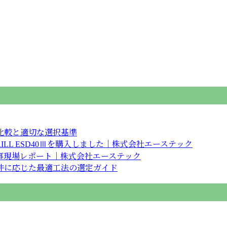
。
比較と適切な選択基準
RILL ESD40Ⅲを購入しました｜株式会社エーステック
事現場レポート｜株式会社エーステック
件に応じた最適工法の選定ガイド