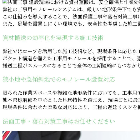
建設現場における資材運搬は、安全確保と作業効
弊社の工事用モノレールシステムは、厳しい地形条件下でも
この仕組みを導入することで、法面保護工事や落石対策工事
また、足場を設置しにくい環境でも、安全性を考慮した施工
資材搬送の効率化を実現する施工技術
弊社ではロープを活用した施工技術など、現場条件に応じた
ポケット構造を備えた工事用モノレールを採用することで、
搬送工程がスムーズになることで全体の工期短縮にもつなが
狭小地や急傾斜地でのモノレール設置対応
限られた作業スペースや複雑な地形条件においても、工事用
熊本県球磨郡を中心とした地形特性を踏まえ、現場ごとに最
現場条件に合わせた柔軟な対応により、工程の遅延リスクを
法面工事・落石対策工事はお任せください