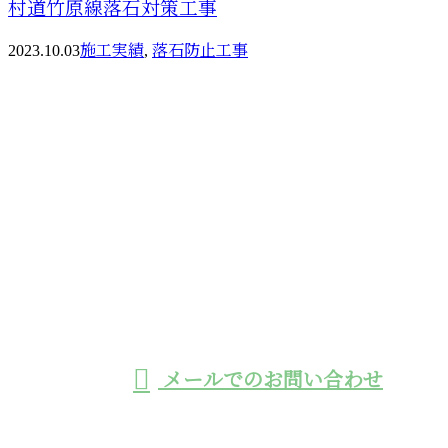
村道竹原線落石対策工事
2023.10.03
施工実績
,
落石防止工事
お問い合わせ
お電話でのお問い合わせ
0966-32-8110
工事用モノレールの
施工や鉄筋挿入工に
受付／8:30~17:00 ※営業電話お断り
メールでのお問い合わせ