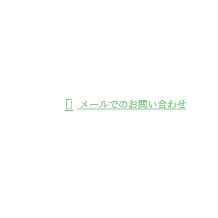
お電話でのお問い合わせ
0966-32-8110
工事用モノレールの
施工や鉄筋挿入工に
受付／8:30~17:00 ※営業電話お断り
メールでのお問い合わせ
よる法面工事の業者なら熊本県の株式会社エーステッ
クへ
ホーム
業務案内
採用情報
施工実績