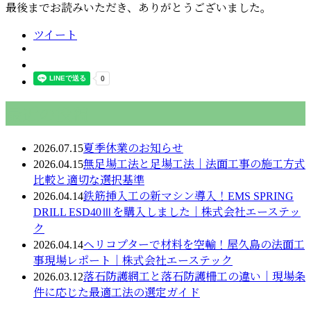
最後までお読みいただき、ありがとうございました。
ツイート
最近の投稿
2026.07.15
夏季休業のお知らせ
2026.04.15
無足場工法と足場工法｜法面工事の施工方式
比較と適切な選択基準
2026.04.14
鉄筋挿入工の新マシン導入！EMS SPRING
DRILL ESD40Ⅲを購入しました｜株式会社エーステッ
ク
2026.04.14
ヘリコプターで材料を空輸！屋久島の法面工
事現場レポート｜株式会社エーステック
2026.03.12
落石防護網工と落石防護柵工の違い｜現場条
件に応じた最適工法の選定ガイド