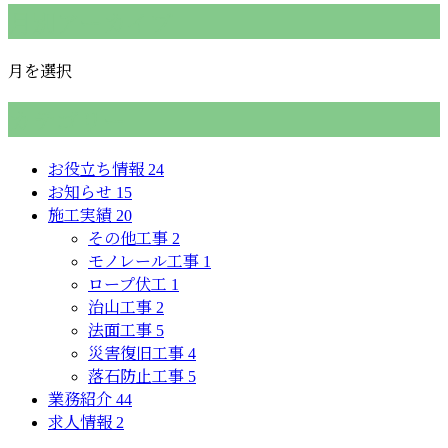
月別アーカイブ
月を選択
カテゴリー
お役立ち情報
24
お知らせ
15
施工実績
20
その他工事
2
モノレール工事
1
ロープ伏工
1
治山工事
2
法面工事
5
災害復旧工事
4
落石防止工事
5
業務紹介
44
求人情報
2