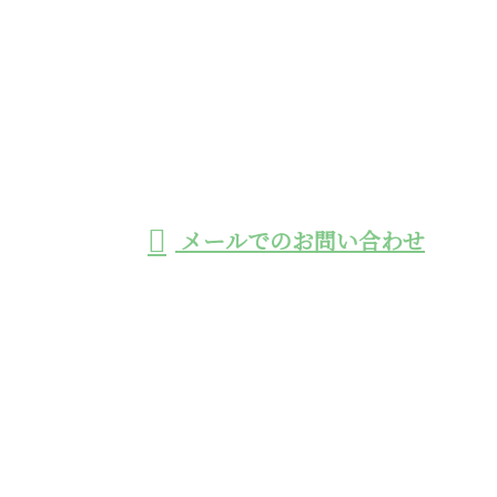
お電話でのお問い合わせ
0966-32-8110
工事用モノレールの
受付／8:30~17:00 ※営業電話お断り
メールでのお問い合わせ
施工や鉄筋挿入工による法面工事の業者なら熊本県の
株式会社エーステックへ
ホーム
業務案内
採用情報
施工実績