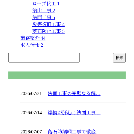
ロープ伏工
1
治山工事
2
法面工事
5
災害復旧工事
4
落石防止工事
5
業務紹介
44
求人情報
2
コラム
2026/07/21
法面工事の完璧なる解…
2026/07/14
準備が肝心！法面工事…
2026/07/07
落石防護網工事で徹底…