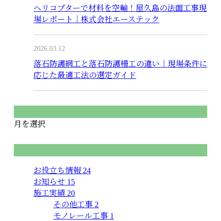
ヘリコプターで材料を空輸！屋久島の法面工事現
場レポート｜株式会社エーステック
2026.03.12
落石防護網工と落石防護柵工の違い｜現場条件に
応じた最適工法の選定ガイド
月別アーカイブ
月を選択
カテゴリー
お役立ち情報
24
お知らせ
15
施工実績
20
その他工事
2
モノレール工事
1