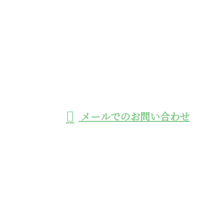
お電話でのお問い合わせ
0966-32-8110
工事用モノレールの
施工や鉄筋挿入工に
受付／8:30~17:00 ※営業電話お断り
メールでのお問い合わせ
よる法面工事の業者なら熊本県の株式会社エーステッ
クへ
ホーム
業務案内
採用情報