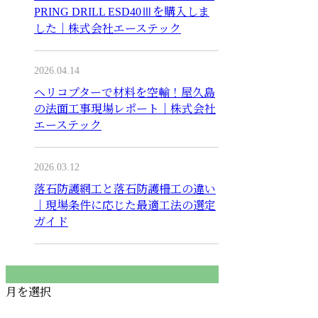
PRING DRILL ESD40Ⅲを購入しま
した｜株式会社エーステック
2026.04.14
ヘリコプターで材料を空輸！屋久島
の法面工事現場レポート｜株式会社
エーステック
2026.03.12
落石防護網工と落石防護柵工の違い
｜現場条件に応じた最適工法の選定
ガイド
月別アーカイブ
月を選択