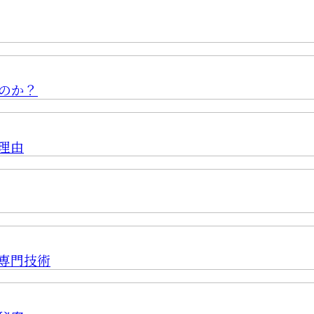
のか？
理由
専門技術