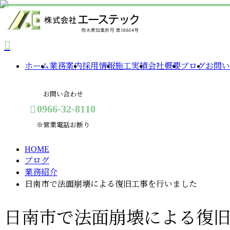
BLOG
ホーム
業務案内
採用情報
施工実績
会社概要
ブログ
お問い
お問い合わせ
0966-32-8110
※営業電話お断り
HOME
メールフォーム
ブログ
業務紹介
日南市で法面崩壊による復旧工事を行いました
日南市で法面崩壊による復