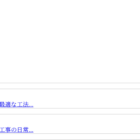
適な工法...
事の日常...