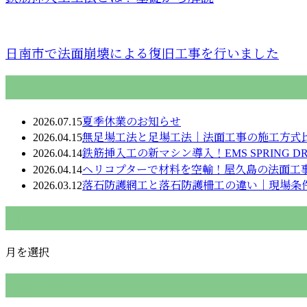
日南市で法面崩壊による復旧工事を行いました
最近の投稿
2026.07.15
夏季休業のお知らせ
2026.04.15
無足場工法と足場工法｜法面工事の施工方式
2026.04.14
鉄筋挿入工の新マシン導入！EMS SPRING D
2026.04.14
ヘリコプターで材料を空輸！屋久島の法面工
2026.03.12
落石防護網工と落石防護柵工の違い｜現場条
月別アーカイブ
月を選択
カテゴリー