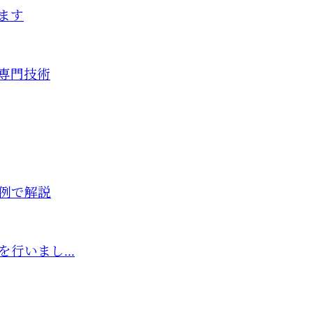
ます
専門技術
例で解説
行いまし...