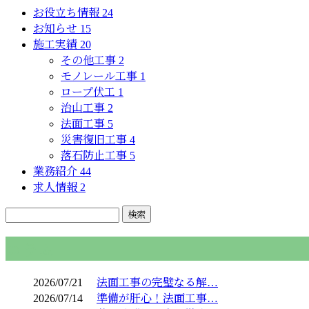
お役立ち情報
24
お知らせ
15
施工実績
20
その他工事
2
モノレール工事
1
ロープ伏工
1
治山工事
2
法面工事
5
災害復旧工事
4
落石防止工事
5
業務紹介
44
求人情報
2
コラム
2026/07/21
法面工事の完璧なる解…
2026/07/14
準備が肝心！法面工事…