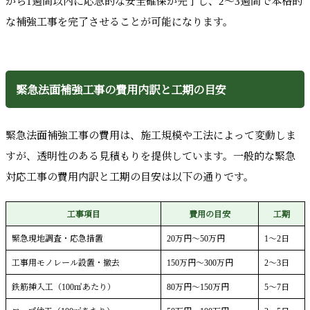
から1週間以内に応急的な安全確保が完了し、2～3週間で本格的
な補強工事を完了させることが可能になります。
緊急法面補強工事の費用内訳と工期の目安
緊急法面補強工事の費用は、施工規模や工法によって変動しま
すが、透明性のある見積もりを提供しています。一般的な緊急
対応工事の費用内訳と工期の目安は以下の通りです。
工事項目
費用の目安
工期
緊急現地調査・応急措置
20万円～50万円
1～2日
工事用モノレール設置・撤去
150万円～300万円
2～3日
鉄筋挿入工（100㎡あたり）
80万円～150万円
5～7日