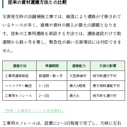
従来の資材運搬方法との比較
災害発生時の法面補強工事では、崩落により道路が寸断されて
いるケースが多く、重機や資材の搬入が最大の課題となりま
す。従来の工事用道路を新設する方法では、道路建設だけで数
週間から数ヶ月を要し、緊急性の高い災害復旧には対応できま
せん。
運搬方法
準備期間
運搬能力
天候の影響
工事用道路新設
数週間～数ヶ月
大型車両可
雨天時通行不可
ヘリコプター輸送
1～2日
最大2t程度
悪天候時運航不可
工事用モノレール
2～3日
最大3t
雨天時も運行可
「参照：工事用モノレール技術資料」
工事用モノレールは、設置に2～3日程度で完了し、天候に左右