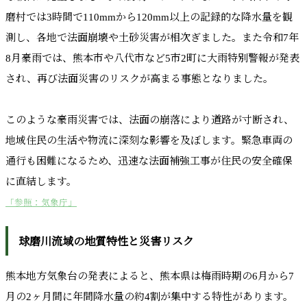
磨村では3時間で110mmから120mm以上の記録的な降水量を観
測し、各地で法面崩壊や土砂災害が相次ぎました。また令和7年
8月豪雨では、熊本市や八代市など5市2町に大雨特別警報が発表
され、再び法面災害のリスクが高まる事態となりました。
このような豪雨災害では、法面の崩落により道路が寸断され、
地域住民の生活や物流に深刻な影響を及ぼします。緊急車両の
通行も困難になるため、迅速な法面補強工事が住民の安全確保
に直結します。
「参照：気象庁」
球磨川流域の地質特性と災害リスク
熊本地方気象台の発表によると、熊本県は梅雨時期の6月から7
月の2ヶ月間に年間降水量の約4割が集中する特性があります。