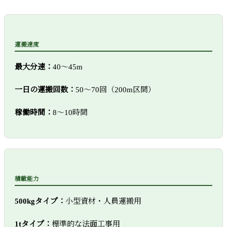
運搬速度
最大分速：
40～45m
一日の運搬回数：
50～70回（200m区間）
稼働時間：
8～10時間
積載能力
500kgタイプ：
小型資材・人員運搬用
1tタイプ：
標準的な法面工事用