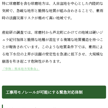
特に球磨郡を含む球磨地方は、人吉盆地を中心とした内陸的な
気候で、急峻な地形と脆弱な地質が組み合わさることで、豪雨
時の法面災害リスクが極めて高い地域です。
産総研の調査では、球磨村から芦北町にかけての地域は硬いジ
ュラ紀付加体と脆弱な地層が混在する複雑な地質構造を持つこ
とが報告されています。このような地質条件下では、豪雨によ
る地下水位の上昇が法面の安定性を急速に低下させ、大規模な
崩落を引き起こす危険性があります。
「参照：熊本地方気象台」
工事用モノレールが可能にする緊急対応体制