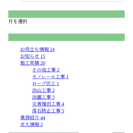
月別アーカイブ
月を選択
カテゴリー
お役立ち情報
24
お知らせ
15
施工実績
20
その他工事
2
モノレール工事
1
ロープ伏工
1
治山工事
2
法面工事
5
災害復旧工事
4
落石防止工事
5
業務紹介
44
求人情報
2