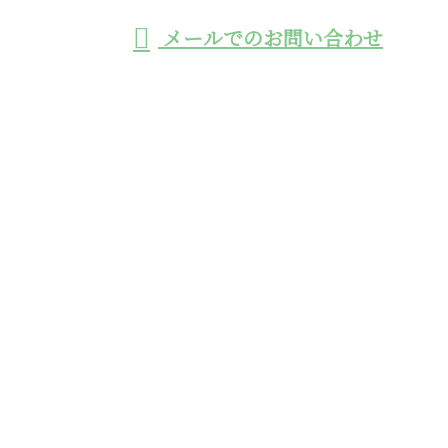
メールでのお問い合わせ
施工や鉄筋挿入工による法面工事の業者なら熊本県の
株式会社エーステックへ
ホーム
業務案内
採用情報
施工実績
会社概要
ブログ
お問い合わせ
工事用モノレールの施工や鉄筋挿入工による法面工事
の業者なら熊本県の株式会社エーステックへ
〒868-0095