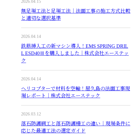
2026.04.15
無足場工法と足場工法｜法面工事の施工方式比較
と適切な選択基準
2026.04.14
鉄筋挿入工の新マシン導入！EMS SPRING DRIL
L ESD40Ⅲを購入しました｜株式会社エーステッ
ク
2026.04.14
ヘリコプターで材料を空輸！屋久島の法面工事現
場レポート｜株式会社エーステック
2026.03.12
落石防護網工と落石防護柵工の違い｜現場条件に
応じた最適工法の選定ガイド