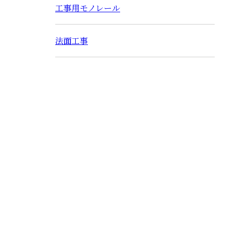
工事用モノレール
法面工事
お問い合わせ
お電話でのお問い合わせ
0966-32-8110
工事用モノレールの
受付／8:30~17:00 ※営業電話お断り