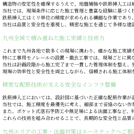
構造物の安定性を確保するうえで、地盤補強や鉄筋挿入工は
当社では、現場条件に応じた施工管理と豊富な経験に基づく
鉄筋挿入工はミリ単位の精度が求められる繊細な作業であり
当社は品質と安全性を重視し、精密な施工を通じて多様な建
九州全域で積み重ねた施工実績と技術力
これまで九州各地で数多くの現場に携わり、確かな施工実績
特に工事用モノレールの設置・撤去工事では、現場ごとに異
当社は計画段階から施工完了まで一貫した管理体制を整え、
現場の効率性と安全性を両立しながら、信頼される施工体制
精密な配筋技術が支える安全なインフラ整備
鉄筋挿入工においては、設計図に基づいた正確な配筋作業が
当社では、施工精度を最優先に考え、細部まで妥協のない作
また、ポケット式落石予防工や無足場による法面工事など、
これらの技術を組み合わせることで、長期的な安全性と品質
九州エリアの工事・法面対策はエーステックへご相