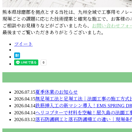
熊本県球磨郡を拠点とする当社は、九州全域で工事用モノレ
現場ごとの課題に応じた技術提案と確実な施工で、お客様の
ご相談やお見積りなどがございましたら、
お問い合わせフォ
最後までご覧いただきありがとうございました。
ツイート
最近の投稿
2026.07.15
夏季休業のお知らせ
2026.04.15
無足場工法と足場工法｜法面工事の施工方式
2026.04.14
鉄筋挿入工の新マシン導入！EMS SPRING D
2026.04.14
ヘリコプターで材料を空輸！屋久島の法面工
2026.03.12
落石防護網工と落石防護柵工の違い｜現場条