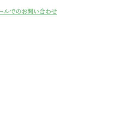
ールでのお問い合わせ
工事用モノレー
県の株式会社エ
の業者なら熊本県の株式会社エーステックへ