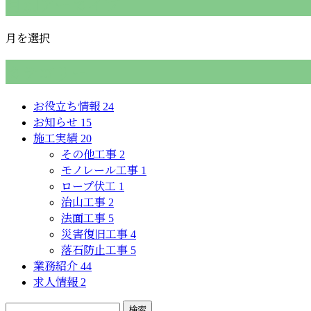
月別アーカイブ
月を選択
カテゴリー
お役立ち情報
24
お知らせ
15
施工実績
20
その他工事
2
モノレール工事
1
ロープ伏工
1
治山工事
2
法面工事
5
災害復旧工事
4
落石防止工事
5
業務紹介
44
求人情報
2