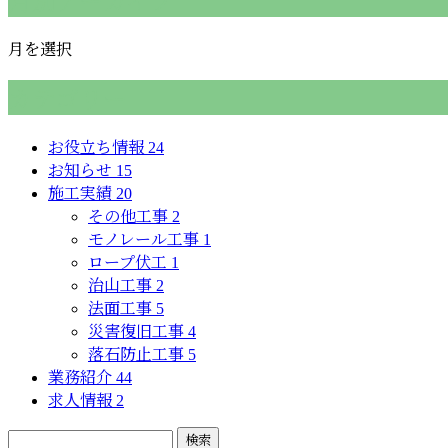
月別アーカイブ
月を選択
カテゴリー
お役立ち情報
24
お知らせ
15
施工実績
20
その他工事
2
モノレール工事
1
ロープ伏工
1
治山工事
2
法面工事
5
災害復旧工事
4
落石防止工事
5
業務紹介
44
求人情報
2