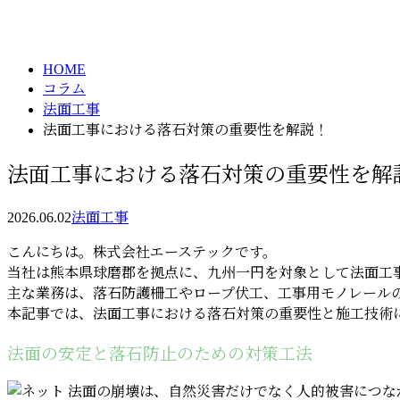
column
HOME
コラム
法面工事
法面工事における落石対策の重要性を解説！
法面工事における落石対策の重要性を解
2026.06.02
法面工事
こんにちは。株式会社エーステックです。
当社は熊本県球磨郡を拠点に、九州一円を対象として法面工
主な業務は、落石防護柵工やロープ伏工、工事用モノレール
本記事では、法面工事における落石対策の重要性と施工技術
法面の安定と落石防止のための対策工法
法面の崩壊は、自然災害だけでなく人的被害につな