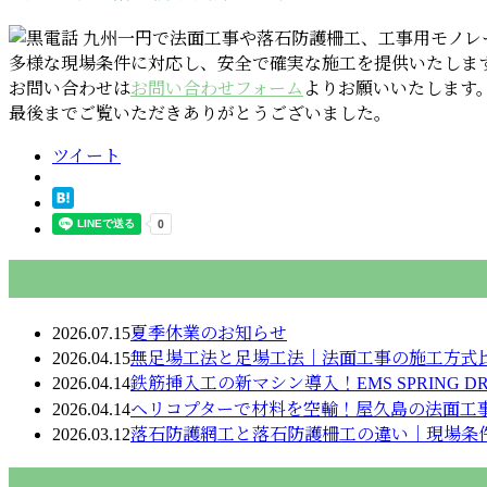
九州一円で法面工事や落石防護柵工、工事用モノレ
多様な現場条件に対応し、安全で確実な施工を提供いたしま
お問い合わせは
お問い合わせフォーム
よりお願いいたします
最後までご覧いただきありがとうございました。
ツイート
最近の投稿
2026.07.15
夏季休業のお知らせ
2026.04.15
無足場工法と足場工法｜法面工事の施工方式
2026.04.14
鉄筋挿入工の新マシン導入！EMS SPRING D
2026.04.14
ヘリコプターで材料を空輸！屋久島の法面工
2026.03.12
落石防護網工と落石防護柵工の違い｜現場条