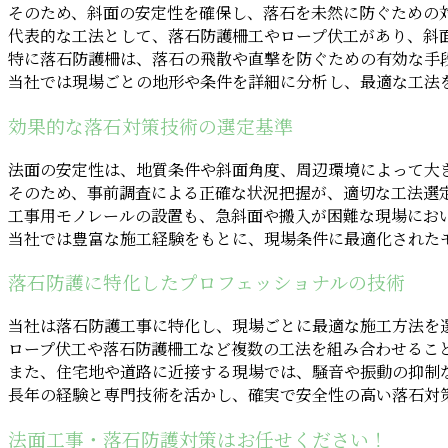
そのため、斜面の安定性を確保し、落石を未然に防ぐための
代表的な工法として、落石防護柵工やロープ伏工があり、斜
特に落石防護柵は、落石の飛散や直撃を防ぐための有効な手
当社では現場ごとの地形や条件を詳細に分析し、最適な工法
効果的な落石対策技術の選定基準
法面の安定性は、地質条件や斜面角度、周辺環境によって大
そのため、事前調査による正確な状況把握が、適切な工法選
工事用モノレールの設置も、急斜面や搬入が困難な現場にお
当社では豊富な施工経験をもとに、現場条件に最適化された
落石防護に特化したプロフェッショナルの技術
当社は落石防護工事に特化し、現場ごとに最適な施工方法を
ロープ伏工や落石防護柵工など複数の工法を組み合わせるこ
また、住宅地や道路に近接する現場では、騒音や振動の抑制
長年の経験と専門技術を活かし、確実で安全性の高い落石対
法面工事・落石防護対策はお任せください！