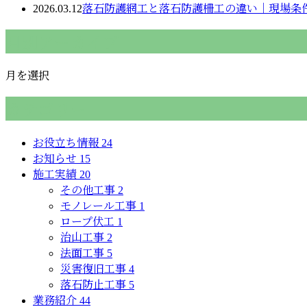
2026.03.12
落石防護網工と落石防護柵工の違い｜現場条
月別アーカイブ
月を選択
カテゴリー
お役立ち情報
24
お知らせ
15
施工実績
20
その他工事
2
モノレール工事
1
ロープ伏工
1
治山工事
2
法面工事
5
災害復旧工事
4
落石防止工事
5
業務紹介
44