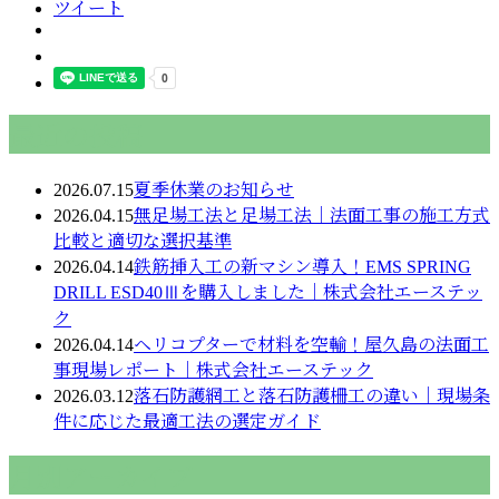
ツイート
最近の投稿
2026.07.15
夏季休業のお知らせ
2026.04.15
無足場工法と足場工法｜法面工事の施工方式
比較と適切な選択基準
2026.04.14
鉄筋挿入工の新マシン導入！EMS SPRING
DRILL ESD40Ⅲを購入しました｜株式会社エーステッ
ク
2026.04.14
ヘリコプターで材料を空輸！屋久島の法面工
事現場レポート｜株式会社エーステック
2026.03.12
落石防護網工と落石防護柵工の違い｜現場条
件に応じた最適工法の選定ガイド
月別アーカイブ