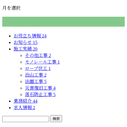
月を選択
カテゴリー
お役立ち情報
24
お知らせ
15
施工実績
20
その他工事
2
モノレール工事
1
ロープ伏工
1
治山工事
2
法面工事
5
災害復旧工事
4
落石防止工事
5
業務紹介
44
求人情報
2