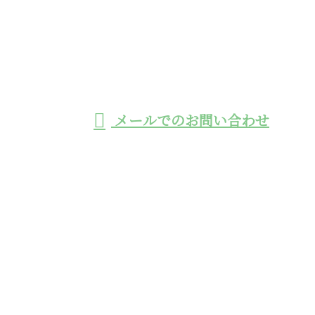
0966-32-8110
工事用モノレールの
施工や鉄筋挿入工に
受付／8:30~17:00 ※営業電話お断り
メールでのお問い合わせ
よる法面工事の業者なら熊本県の株式会社エーステッ
クへ
ホーム
業務案内
採用情報
施工実績
会社概要
ブログ